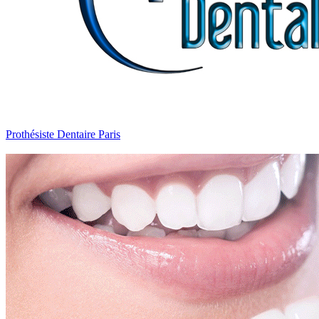
Prothésiste Dentaire Paris
Ellipse Dentale
Prothésiste Dentaire Paris