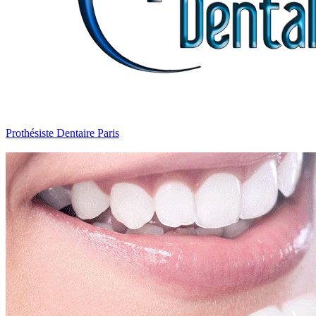
Prothésiste Dentaire Paris
Ellipse Dentale
Prothésiste Dentaire Paris