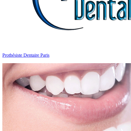
Prothésiste Dentaire Paris
Ellipse Dentale
Prothésiste Dentaire Paris