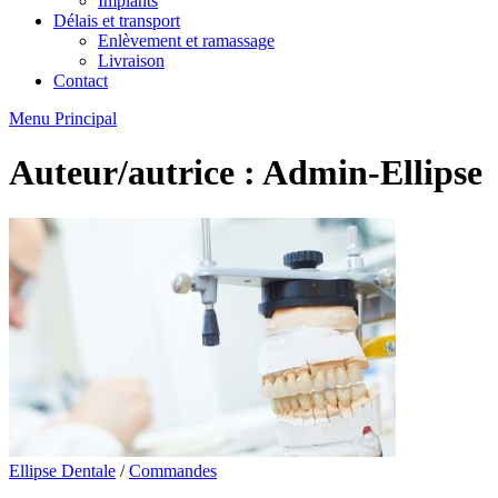
Implants
Délais et transport
Enlèvement et ramassage
Livraison
Contact
Menu Principal
Auteur/autrice :
Admin-Ellipse
Ellipse Dentale
/
Commandes